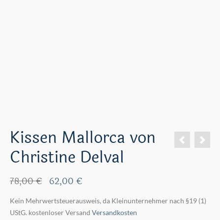
Kissen Mallorca von
Christine Delval
Ursprünglicher
Aktueller
78,00
€
62,00
€
Preis
Preis
Kein Mehrwertsteuerausweis, da Kleinunternehmer nach §19 (1)
war:
ist:
UStG.
kostenloser Versand
78,00 €
62,00 €.
Versandkosten