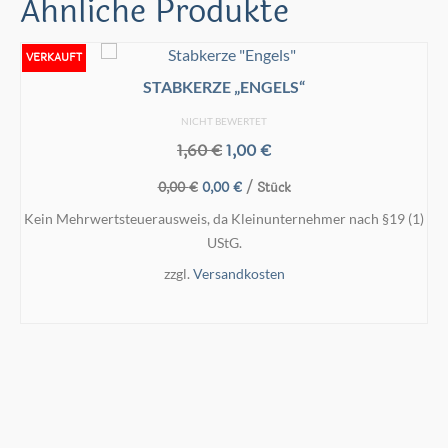
Ähnliche Produkte
VERKAUFT
STABKERZE „ENGELS“
NICHT BEWERTET
Ursprünglicher
Aktueller
1,60
€
1,00
€
Preis
Preis
Ursprünglicher
Aktueller
0,00
€
0,00
€
/
Stück
war:
ist:
Preis
Preis
1,60 €
1,00 €.
Kein Mehrwertsteuerausweis, da Kleinunternehmer nach §19 (1)
war:
ist:
UStG.
0,00 €
0,00 €.
zzgl.
Versandkosten
AUSFÜHRUNG WÄHLEN
Dieses
Produkt
weist
mehrere
Varianten