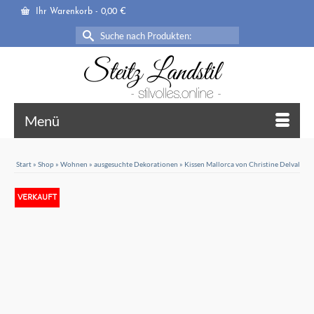
Ihr Warenkorb
-
0,00
€
Suche
nach:
Menü
Start
»
Shop
»
Wohnen
»
ausgesuchte Dekorationen
»
Kissen Mallorca von Christine Delval
VERKAUFT