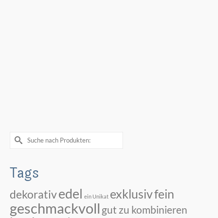
auf.
Die
Optionen
können
auf
der
Produktseite
gewählt
werden
Suche
nach:
Tags
edel
exklusiv
fein
dekorativ
ein Unikat
geschmackvoll
gut zu kombinieren