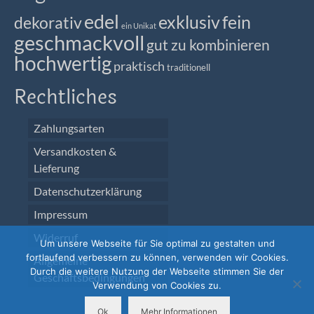
edel
exklusiv
fein
dekorativ
ein Unikat
geschmackvoll
gut zu kombinieren
hochwertig
praktisch
traditionell
Rechtliches
Zahlungsarten
Versandkosten &
Lieferung
Datenschutzerklärung
Impressum
Widerruf
Um unsere Webseite für Sie optimal zu gestalten und
fortlaufend verbessern zu können, verwenden wir Cookies.
Allgemeine
Durch die weitere Nutzung der Webseite stimmen Sie der
Geschäftsbedingungen
Verwendung von Cookies zu.
Ok
Mehr Informationen