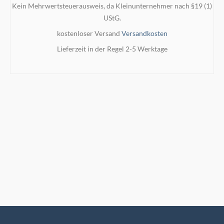
Kein Mehrwertsteuerausweis, da Kleinunternehmer nach §19 (1)
war:
ist:
UStG.
199,00 €
180,00 €.
kostenloser Versand
Versandkosten
Lieferzeit in der Regel 2-5 Werktage
IN DEN WARENKORB