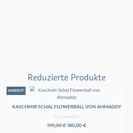
Reduzierte Produkte
ANGEBOT!
KASCHMIR SCHAL FLOWERBALL VON AHMADDY
NICHT BEWERTET
Ursprünglicher
Aktueller
199,00
€
180,00
€
Preis
Preis