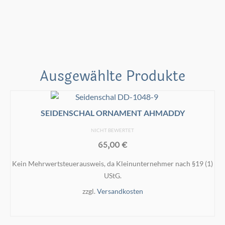
der
Produktseite
gewählt
werden
Ausgewählte Produkte
SEIDENSCHAL ORNAMENT AHMADDY
NICHT BEWERTET
65,00
€
Kein Mehrwertsteuerausweis, da Kleinunternehmer nach §19 (1)
UStG.
zzgl.
Versandkosten
IN DEN WARENKORB