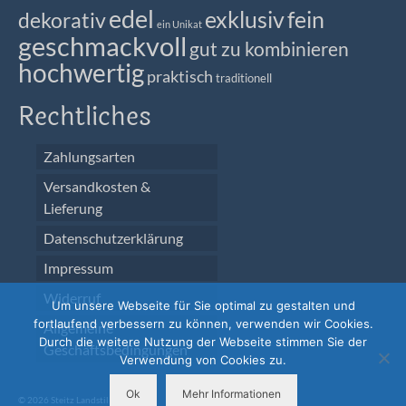
edel
exklusiv
fein
dekorativ
ein Unikat
geschmackvoll
gut zu kombinieren
hochwertig
praktisch
traditionell
Rechtliches
Zahlungsarten
Versandkosten &
Lieferung
Datenschutzerklärung
Impressum
Widerruf
Um unsere Webseite für Sie optimal zu gestalten und
fortlaufend verbessern zu können, verwenden wir Cookies.
Allgemeine
Durch die weitere Nutzung der Webseite stimmen Sie der
Geschäftsbedingungen
Verwendung von Cookies zu.
Ok
Mehr Informationen
© 2026 Steitz Landstil