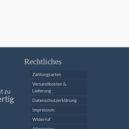
1) UStG.
Kein Me
Kleinunte
kostenlo
RB
IN 
Rechtliches
Zahlungsarten
Versandkosten &
t zu
Lieferung
rtig
Datenschutzerklärung
Impressum
Widerruf
Allgemeine