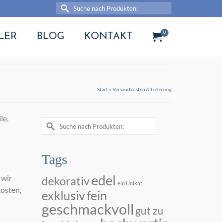
Suche
nach:
0
LER
BLOG
KONTAKT
Start
»
Versandkosten & Lieferung
le.
Suche
nach:
Tags
edel
 wir
dekorativ
ein Unikat
kosten,
exklusiv
fein
geschmackvoll
gut zu