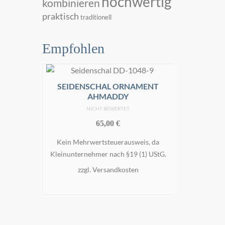
hochwertig
kombinieren
praktisch
traditionell
Empfohlen
SEIDENSCHAL ORNAMENT
AHMADDY
NICHT BEWERTET
65,00
€
Kein Mehrwertsteuerausweis, da
Kleinunternehmer nach §19 (1) UStG.
zzgl.
Versandkosten
SEIDE
IN DEN WARENKORB
s, da