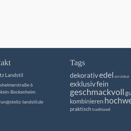
Kleinunternehmer nach §19 (
zzgl.
Versandkosten
IN DEN WARENKO
akt
Tags
edel
dekorativ
tz Landstil
ein Unikat
exklusiv
fein
heimerstraße 6
geschmackvoll
Stein-Bockenheim
gu
hochwe
kombinieren
un@steitz-landstil.de
praktisch
traditionell