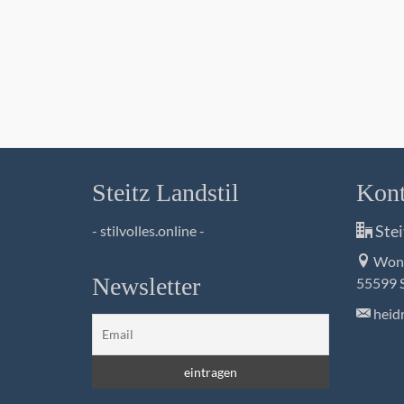
Steitz Landstil
Kont
Stei
- stilvolles.online -
Wons
Newsletter
55599 
heidr