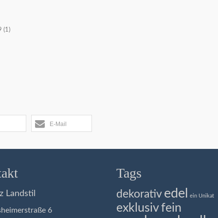
 (1)
E-Mail
akt
Tags
edel
dekorativ
z Landstil
ein Unikat
exklusiv
fein
eimerstraße 6