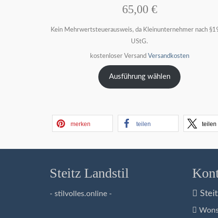
65,00
€
Kein Mehrwertsteuerausweis, da Kleinunternehmer nach §19
UStG.
kostenloser Versand
Versandkosten
Ausführung wählen
merken
teilen
teilen
Steitz Landstil
Kont
Steit
- stilvolles.online -
Wonsh