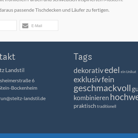
 daraus passende Tischdecken und Läufer zu fertigen.
E-Mail
takt
Tags
edel
dekorativ
tz Landstil
ein Unikat
exklusiv
fein
heimerstraße 6
geschmackvoll
Stein-Bockenheim
gu
hochwe
kombinieren
un@steitz-landstil.de
praktisch
traditionell