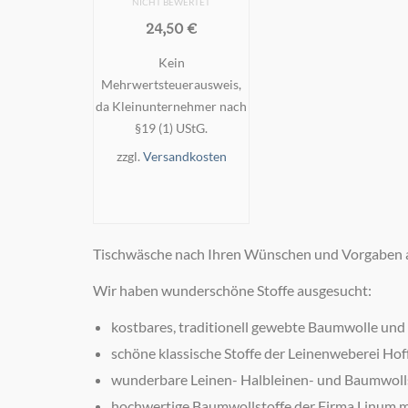
NICHT BEWERTET
24,50
€
Kein
Mehrwertsteuerausweis,
da Kleinunternehmer nach
§19 (1) UStG.
zzgl.
Versandkosten
IN DEN
WARENKORB
Tischwäsche nach Ihren Wünschen und Vorgaben a
Wir haben wunderschöne Stoffe ausgesucht:
kostbares, traditionell gewebte Baumwolle und e
schöne klassische Stoffe der Leinenweberei Hof
wunderbare Leinen- Halbleinen- und Baumwollst
hochwertige Baumwollstoffe der Firma Linum mi