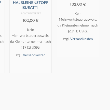
F
HALBLEINENSTOFF
102,00
€
BUSATTI
Kein
NICHT BEWERTET
Mehrwertsteuerausweis,
102,00
€
da Kleinunternehmer nach
Kein
§19 (1) UStG.
s,
Mehrwertsteuerausweis,
zzgl.
Versandkosten
ach
da Kleinunternehmer nach
IN DEN
§19 (1) UStG.
WARENKORB
zzgl.
Versandkosten
IN DEN
WARENKORB