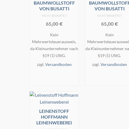
BAUMWOLLSTOFF
BAUMWOLLSTOF
VON BUSATTI
VON BUSATTI
NICHT BEWERTET
NICHT BEWERTET
65,00
€
65,00
€
Kein
Kein
Mehrwertsteuerausweis,
Mehrwertsteuerauswei
da Kleinunternehmer nach
da Kleinunternehmer n
§19 (1) UStG.
§19 (1) UStG.
zzgl.
Versandkosten
zzgl.
Versandkosten
IN DEN
IN DEN
WARENKORB
WARENKORB
LEINENSTOFF
HOFFMANN
LEINENWEBEREI