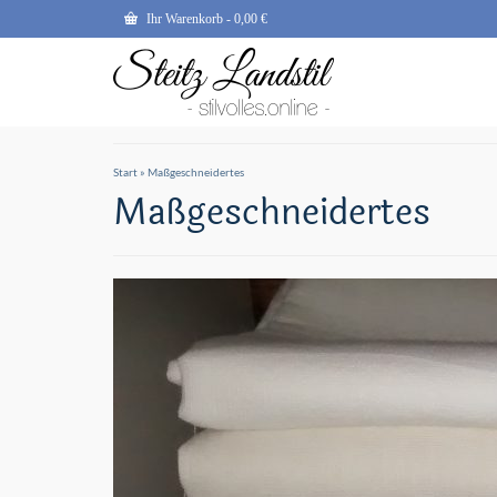
Ihr Warenkorb
-
0,00
€
Start
»
Maßgeschneidertes
Maßgeschneidertes