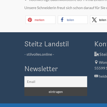
Unsere Schneiderin freut sich schon darauf für Sie
merken
teilen
teilen
Steitz Landstil
Kon
Stei
- stilvolles.online -
Wons
Newsletter
55599 
heidr