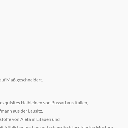
uf Maß geschneidert.
xquisites Halbleinen von Bussati aus Italien,
fmann aus der Lausitz,
offe von Aleta in Litauen und
t fröhlichen Farben und schwedisch inspirierten Mustern.