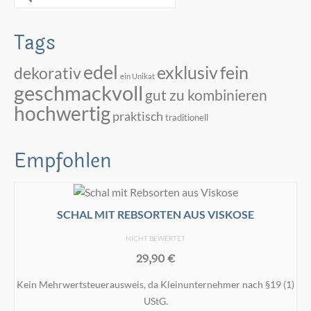
gewählt
nach:
werden
Tags
edel
exklusiv
fein
dekorativ
ein Unikat
geschmackvoll
gut zu kombinieren
hochwertig
praktisch
traditionell
Empfohlen
SCHAL MIT REBSORTEN AUS VISKOSE
NICHT BEWERTET
29,90
€
Kein Mehrwertsteuerausweis, da Kleinunternehmer nach §19 (1)
UStG.