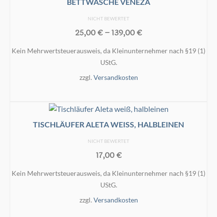
BETTWÄSCHE VENEZA
weist
mehrere
NICHT BEWERTET
Varianten
25,00
€
–
139,00
€
auf.
Kein Mehrwertsteuerausweis, da Kleinunternehmer nach §19 (1)
Die
UStG.
Optionen
können
zzgl.
Versandkosten
auf
AUSFÜHRUNG WÄHLEN
der
Dieses
Produktseite
Produkt
gewählt
TISCHLÄUFER ALETA WEISS, HALBLEINEN
weist
werden
mehrere
NICHT BEWERTET
Varianten
17,00
€
auf.
Kein Mehrwertsteuerausweis, da Kleinunternehmer nach §19 (1)
Die
UStG.
Optionen
können
zzgl.
Versandkosten
auf
IN DEN WARENKORB