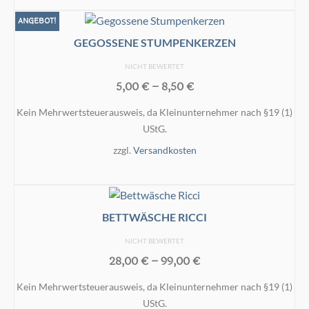
der
ANGEBOT!
Produktseite
gewählt
GEGOSSENE STUMPENKERZEN
werden
NICHT BEWERTET
5,00
€
–
8,50
€
Kein Mehrwertsteuerausweis, da Kleinunternehmer nach §19 (1)
UStG.
zzgl.
Versandkosten
AUSFÜHRUNG WÄHLEN
Dieses
Produkt
BETTWÄSCHE RICCI
weist
mehrere
NICHT BEWERTET
Varianten
28,00
€
–
99,00
€
auf.
Kein Mehrwertsteuerausweis, da Kleinunternehmer nach §19 (1)
Die
UStG.
Optionen