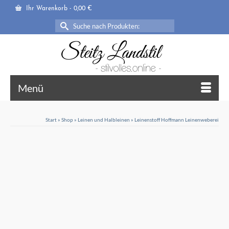
Ihr Warenkorb
-
0,00
€
Suche
nach:
Menü
Start
»
Shop
»
Leinen und Halbleinen
»
Leinenstoff Hoffmann Leinenweberei