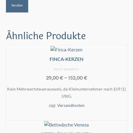
Ähnliche Produkte
FINCA-KERZEN
NICHT BEWERTET
29,00
€
–
152,00
€
Kein Mehrwertsteuerausweis, da Kleinunternehmer nach §19 (1)
UStG.
zzgl.
Versandkosten
AUSFÜHRUNG WÄHLEN
Dieses
Produkt