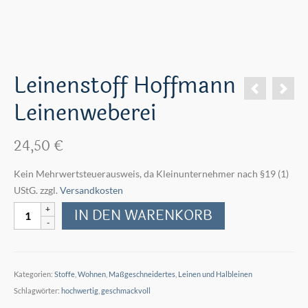
Leinenstoff Hoffmann
Leinenweberei
24,50
€
Kein Mehrwertsteuerausweis, da Kleinunternehmer nach §19 (1)
UStG.
zzgl.
Versandkosten
Leinenstoff
IN DEN WARENKORB
Hoffmann
Leinenweberei
Menge
Kategorien:
Stoffe
,
Wohnen
,
Maßgeschneidertes
,
Leinen und Halbleinen
Schlagwörter:
hochwertig
,
geschmackvoll