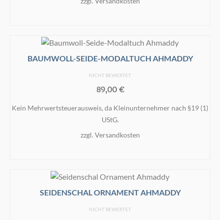
zzgl.
Versandkosten
auf
der
IN DEN WARENKORB
Produktseite
gewählt
werden
BAUMWOLL-SEIDE-MODALTUCH AHMADDY
NICHT BEWERTET
89,00
€
Kein Mehrwertsteuerausweis, da Kleinunternehmer nach §19 (1)
UStG.
zzgl.
Versandkosten
IN DEN WARENKORB
SEIDENSCHAL ORNAMENT AHMADDY
NICHT BEWERTET