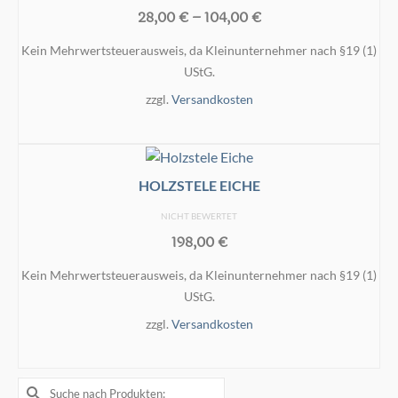
Varianten
28,00
€
–
104,00
€
auf.
Kein Mehrwertsteuerausweis, da Kleinunternehmer nach §19 (1)
Die
UStG.
Optionen
können
zzgl.
Versandkosten
auf
AUSFÜHRUNG WÄHLEN
der
Dieses
Produktseite
Produkt
gewählt
HOLZSTELE EICHE
weist
werden
mehrere
NICHT BEWERTET
Varianten
198,00
€
auf.
Kein Mehrwertsteuerausweis, da Kleinunternehmer nach §19 (1)
Die
UStG.
Optionen
können
zzgl.
Versandkosten
auf
IN DEN WARENKORB
der
Produktseite
Suche