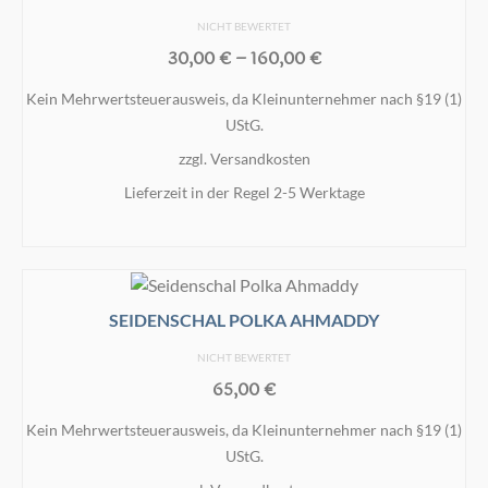
NICHT BEWERTET
30,00
€
–
160,00
€
Kein Mehrwertsteuerausweis, da Kleinunternehmer nach §19 (1)
UStG.
zzgl.
Versandkosten
Lieferzeit in der Regel 2-5 Werktage
AUSFÜHRUNG WÄHLEN
Dieses
Produkt
weist
SEIDENSCHAL POLKA AHMADDY
mehrere
NICHT BEWERTET
Varianten
65,00
€
auf.
Die
Kein Mehrwertsteuerausweis, da Kleinunternehmer nach §19 (1)
Optionen
UStG.
können