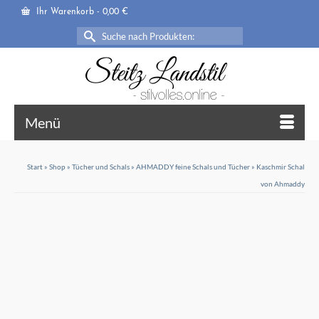
Ihr Warenkorb
-
0,00
€
Suche
nach:
Menü
Start
»
Shop
»
Tücher und Schals
»
AHMADDY feine Schals und Tücher
»
Kaschmir Schal
von Ahmaddy