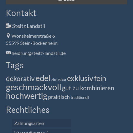
Kontakt
Steitz Landstil
Wonsheimerstraße 6
55599 Stein-Bockenheim
heidrun@steitz-landstil.de
Tags
edel
exklusiv
fein
dekorativ
ein Unikat
geschmackvoll
gut zu kombinieren
hochwertig
praktisch
traditionell
Rechtliches
Zahlungsarten
Versandkosten &