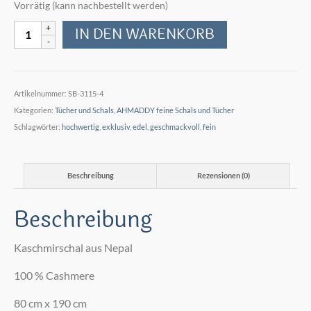
Vorrätig (kann nachbestellt werden)
Kaschmir
IN DEN WARENKORB
Schal
von
Ahmaddy
Menge
Artikelnummer:
SB-3115-4
Kategorien:
Tücher und Schals
,
AHMADDY feine Schals und Tücher
Schlagwörter:
hochwertig
,
exklusiv
,
edel
,
geschmackvoll
,
fein
Beschreibung
Rezensionen (0)
Beschreibung
Kaschmirschal aus Nepal
100 % Cashmere
80 cm x 190 cm