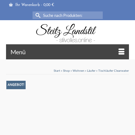
Ihr Warenkorb
-
0,00
€
Suche
nach:
Menü
Start
»
Shop
»
Wohnen
»
Läufer
»
Tischläufer Clearwater
ANGEBOT!