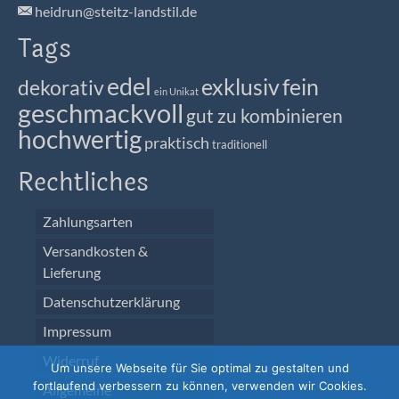
heidrun@steitz-landstil.de
Tags
edel
exklusiv
fein
dekorativ
ein Unikat
geschmackvoll
gut zu kombinieren
hochwertig
praktisch
traditionell
Rechtliches
Zahlungsarten
Versandkosten &
Lieferung
Datenschutzerklärung
Impressum
Widerruf
Um unsere Webseite für Sie optimal zu gestalten und
fortlaufend verbessern zu können, verwenden wir Cookies.
Allgemeine