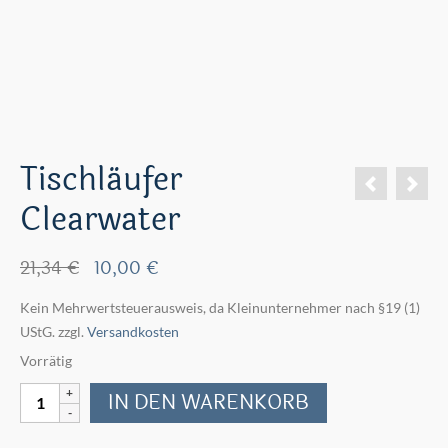
Tischläufer
Clearwater
Ursprünglicher
Aktueller
21,34
€
10,00
€
Preis
Preis
Kein Mehrwertsteuerausweis, da Kleinunternehmer nach §19 (1)
war:
ist:
UStG.
zzgl.
Versandkosten
21,34 €
10,00 €.
Vorrätig
Tischläufer
IN DEN WARENKORB
Clearwater
Menge