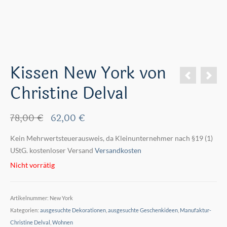
Kissen New York von
Christine Delval
Ursprünglicher
Aktueller
78,00
€
62,00
€
Preis
Preis
Kein Mehrwertsteuerausweis, da Kleinunternehmer nach §19 (1)
war:
ist:
UStG.
kostenloser Versand
78,00 €
62,00 €.
Versandkosten
Nicht vorrätig
Artikelnummer:
New York
Kategorien:
ausgesuchte Dekorationen
,
ausgesuchte Geschenkideen
,
Manufaktur-
Christine Delval
,
Wohnen