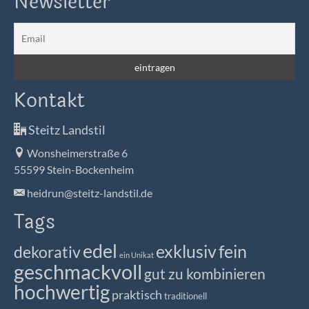
Newsletter
Kontakt
Steitz Landstil
Wonsheimerstraße 6
55599 Stein-Bockenheim
heidrun@steitz-landstil.de
Tags
edel
exklusiv
fein
dekorativ
ein Unikat
geschmackvoll
gut zu kombinieren
hochwertig
praktisch
traditionell