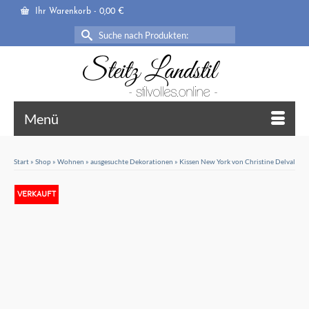
Ihr Warenkorb
-
0,00
€
Suche
nach:
Menü
Start
»
Shop
»
Wohnen
»
ausgesuchte Dekorationen
»
Kissen New York von Christine Delval
VERKAUFT