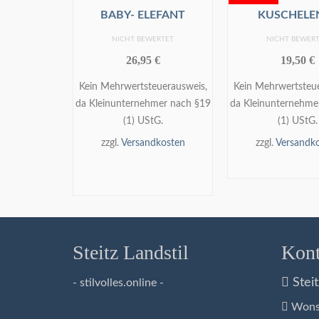
BABY- ELEFANT
KUSCHELE
NICHT BEWERTET
NICHT BEWER
26,95
€
19,50
€
Kein Mehrwertsteuerausweis,
Kein Mehrwertsteue
da Kleinunternehmer nach §19
da Kleinunternehme
(1) UStG.
(1) UStG.
zzgl.
Versandkosten
zzgl.
Versandk
IN DEN
WEITERLE
WARENKORB
Steitz Landstil
Kont
Steit
- stilvolles.online -
Wonsh