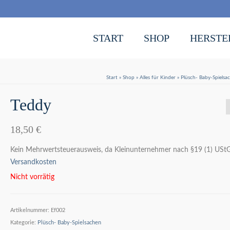
START
SHOP
HERSTE
Start
»
Shop
»
Alles für Kinder
»
Plüsch- Baby-Spielsa
Teddy
18,50
€
Kein Mehrwertsteuerausweis, da Kleinunternehmer nach §19 (1) UStG
Versandkosten
Nicht vorrätig
Artikelnummer:
Ef002
Kategorie:
Plüsch- Baby-Spielsachen