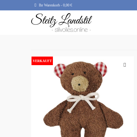
Ihr Warenkorb
-
0,00
€
VERKAUFT