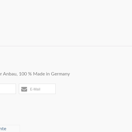
SEIDENSCHAL ORNA
AHMADDY
cher Anbau, 100 % Made in Germany
NICHT BEWERTET
65,00
€
E-Mail
Kein Mehrwertsteuerauswei
Kleinunternehmer nach §19 (
zzgl.
Versandkosten
IN DEN WARENKO