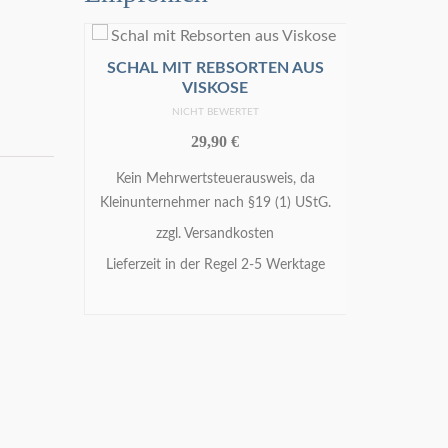
SCHAL MIT REBSORTEN AUS
SEIDE
VISKOSE
NICHT BEWERTET
29,90
€
Kein Mehrwertsteuerausweis, da
Kein Me
Kleinunternehmer nach §19 (1) UStG.
Kleinunte
MENT
zzgl.
Versandkosten
z
Lieferzeit in der Regel 2-5 Werktage
IN 
IN DEN WARENKORB
s, da
1) UStG.
RB