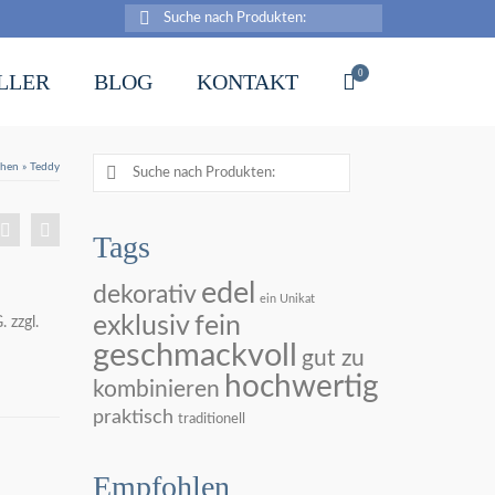
Suche
nach:
0
LLER
BLOG
KONTAKT
Suche
chen
»
Teddy
nach:
Tags
edel
dekorativ
ein Unikat
exklusiv
fein
.
zzgl.
geschmackvoll
gut zu
hochwertig
kombinieren
praktisch
traditionell
Empfohlen