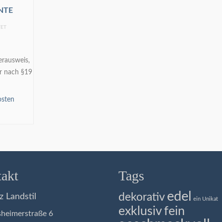
NTE
TET
rausweis,
r nach §19
osten
SEN
akt
Tags
edel
dekorativ
z Landstil
ein Unikat
exklusiv
fein
eimerstraße 6