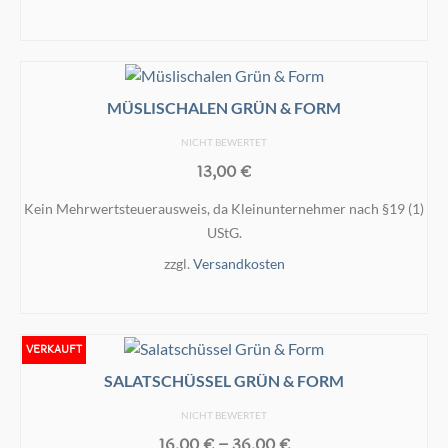
IN DEN WARENKORB
MÜSLISCHALEN GRÜN & FORM
NICHT BEWERTET
13,00
€
Kein Mehrwertsteuerausweis, da Kleinunternehmer nach §19 (1)
UStG.
zzgl.
Versandkosten
IN DEN WARENKORB
VERKAUFT
SALATSCHÜSSEL GRÜN & FORM
NICHT BEWERTET
16,00
€
–
36,00
€