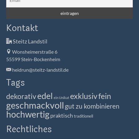
Kontakt
Steitz Landstil
Wonsheimerstraße 6
55599 Stein-Bockenheim
heidrun@steitz-landstil.de
Tags
edel
exklusiv
fein
dekorativ
ein Unikat
geschmackvoll
gut zu kombinieren
hochwertig
praktisch
traditionell
Rechtliches