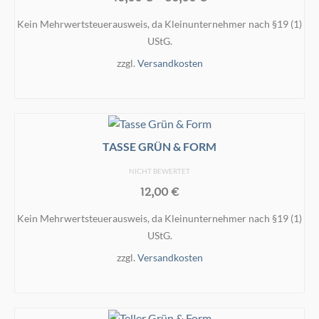
Kein Mehrwertsteuerausweis, da Kleinunternehmer nach §19 (1)
UStG.
zzgl.
Versandkosten
AUSFÜHRUNG WÄHLEN
Dieses
Produkt
weist
TASSE GRÜN & FORM
mehrere
NICHT BEWERTET
Varianten
12,00
€
auf.
Die
Kein Mehrwertsteuerausweis, da Kleinunternehmer nach §19 (1)
Optionen
UStG.
können
zzgl.
Versandkosten
auf
der
IN DEN WARENKORB
Produktseite
gewählt