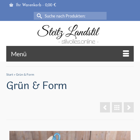
Ihr Warenkorb
-
0,00
€
Suche
nach:
Menü
Start
»
Grün & Form
Grün & Form