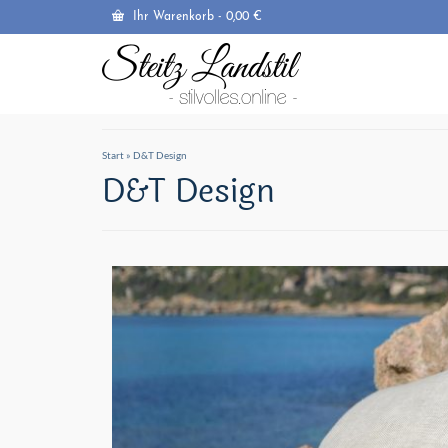
Ihr Warenkorb
-
0,00
€
Start
»
D&T Design
D&T Design