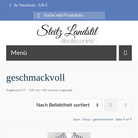
Ihr Warenkorb
-
0,00
€
Suche
nach:
Menü
geschmackvoll
Nach
Ergebnisse 97 – 100 von 100 werden angezeigt
Beliebtheit
sortiert
Start
»
Shop
»
geschmackvoll
- Seite 9 of 9