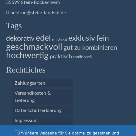
55599 Stein-Bockenheim
heidrun@steitz-landstil.de
Tags
edel
exklusiv
fein
dekorativ
ein Unikat
geschmackvoll
gut zu kombinieren
hochwertig
praktisch
traditionell
Rechtliches
Zahlungsarten
Versandkosten &
Lieferung
Datenschutzerklärung
Impressum
Widerruf
Um unsere Webseite für Sie optimal zu gestalten und