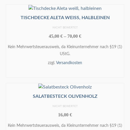
Dieses
Produkt
weist
TISCHDECKE ALETA WEISS, HALBLEINEN
mehrere
NICHT BEWERTET
Varianten
45,00
€
–
70,00
€
auf.
Die
Kein Mehrwertsteuerausweis, da Kleinunternehmer nach §19 (1)
Optionen
UStG.
können
zzgl.
Versandkosten
auf
der
AUSFÜHRUNG WÄHLEN
Produktseite
Dieses
gewählt
Produkt
werden
weist
SALATBESTECK OLIVENHOLZ
mehrere
NICHT BEWERTET
Varianten
16,00
€
auf.
Die
Kein Mehrwertsteuerausweis, da Kleinunternehmer nach §19 (1)
Optionen