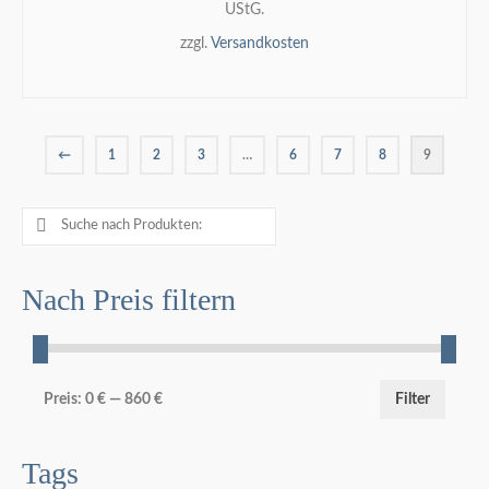
UStG.
können
zzgl.
Versandkosten
auf
der
IN DEN WARENKORB
Produktseite
gewählt
werden
←
1
2
3
…
6
7
8
9
Suche
nach:
Nach Preis filtern
Min.
Max.
Preis:
0 €
—
860 €
Filter
Preis
Preis
Tags