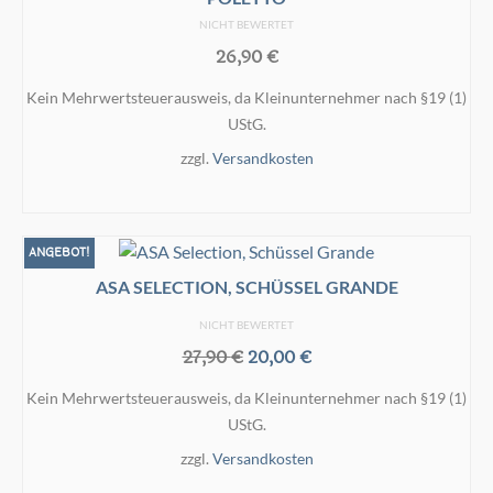
NICHT BEWERTET
26,90
€
Kein Mehrwertsteuerausweis, da Kleinunternehmer nach §19 (1)
UStG.
zzgl.
Versandkosten
WEITERLESEN
ANGEBOT!
ASA SELECTION, SCHÜSSEL GRANDE
NICHT BEWERTET
Ursprünglicher
Aktueller
27,90
€
20,00
€
Preis
Preis
Kein Mehrwertsteuerausweis, da Kleinunternehmer nach §19 (1)
war:
ist:
UStG.
27,90 €
20,00 €.
zzgl.
Versandkosten