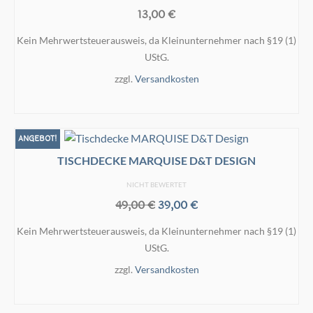
13,00
€
Kein Mehrwertsteuerausweis, da Kleinunternehmer nach §19 (1)
UStG.
zzgl.
Versandkosten
IN DEN WARENKORB
ANGEBOT!
TISCHDECKE MARQUISE D&T DESIGN
NICHT BEWERTET
Ursprünglicher
Aktueller
49,00
€
39,00
€
Preis
Preis
Kein Mehrwertsteuerausweis, da Kleinunternehmer nach §19 (1)
war:
ist:
UStG.
49,00 €
39,00 €.
zzgl.
Versandkosten
IN DEN WARENKORB