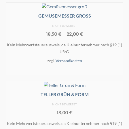
GEMÜSEMESSER GROSS
NICHT BEWERTET
18,50
€
–
22,00
€
Kein Mehrwertsteuerausweis, da Kleinunternehmer nach §19 (1)
UStG.
zzgl.
Versandkosten
AUSFÜHRUNG WÄHLEN
Dieses
Produkt
weist
TELLER GRÜN & FORM
mehrere
NICHT BEWERTET
Varianten
13,00
€
auf.
Die
Kein Mehrwertsteuerausweis, da Kleinunternehmer nach §19 (1)
Optionen