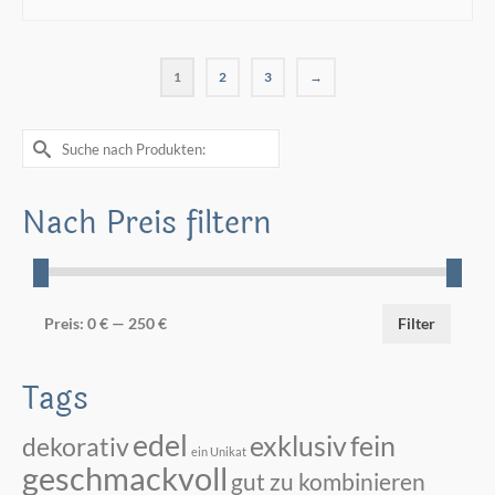
IN DEN WARENKORB
1
2
3
→
Suche
nach:
Nach Preis filtern
Min.
Max.
Preis:
0 €
—
250 €
Filter
Preis
Preis
Tags
edel
exklusiv
fein
dekorativ
ein Unikat
geschmackvoll
gut zu kombinieren