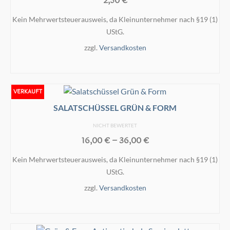
2,50
€
Kein Mehrwertsteuerausweis, da Kleinunternehmer nach §19 (1)
UStG.
zzgl.
Versandkosten
AUSFÜHRUNG WÄHLEN
Dieses
Produkt
VERKAUFT
weist
SALATSCHÜSSEL GRÜN & FORM
mehrere
NICHT BEWERTET
Varianten
16,00
€
–
36,00
€
auf.
Die
Kein Mehrwertsteuerausweis, da Kleinunternehmer nach §19 (1)
Optionen
UStG.
können
zzgl.
Versandkosten
auf
der
AUSFÜHRUNG WÄHLEN
Produktseite
Dieses
gewählt