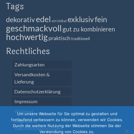
Tags
edel
exklusiv
fein
dekorativ
ein Unikat
geschmackvoll
gut zu kombinieren
hochwertig
praktisch
traditionell
Rechtliches
Zahlungsarten
Versandkosten &
Lieferung
Datenschutzerklärung
Impressum
Widerruf
Um unsere Webseite für Sie optimal zu gestalten und
fortlaufend verbessern zu können, verwenden wir Cookies.
Allgemeine
Durch die weitere Nutzung der Webseite stimmen Sie der
Geschäftsbedingungen
Verwendung von Cookies zu.