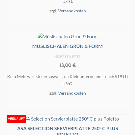
UStG.
können
zzgl.
Versandkosten
auf
der
IN DEN WARENKORB
Produktseite
gewählt
werden
MÜSLISCHALEN GRÜN & FORM
NICHT BEWERTET
13,00
€
Kein Mehrwertsteuerausweis, da Kleinunternehmer nach §19 (1)
UStG.
zzgl.
Versandkosten
IN DEN WARENKORB
VERKAUFT
ASA SELECTION SERVIERPLATTE 250° C PLUS
POLETTO