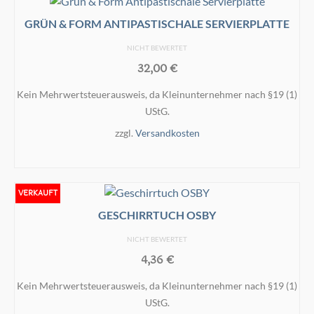
Produkt
werden
weist
GRÜN & FORM ANTIPASTISCHALE SERVIERPLATTE
mehrere
NICHT BEWERTET
Varianten
32,00
€
auf.
Die
Kein Mehrwertsteuerausweis, da Kleinunternehmer nach §19 (1)
Optionen
UStG.
können
zzgl.
Versandkosten
auf
der
IN DEN WARENKORB
Produktseite
gewählt
VERKAUFT
werden
GESCHIRRTUCH OSBY
NICHT BEWERTET
4,36
€
Kein Mehrwertsteuerausweis, da Kleinunternehmer nach §19 (1)
UStG.