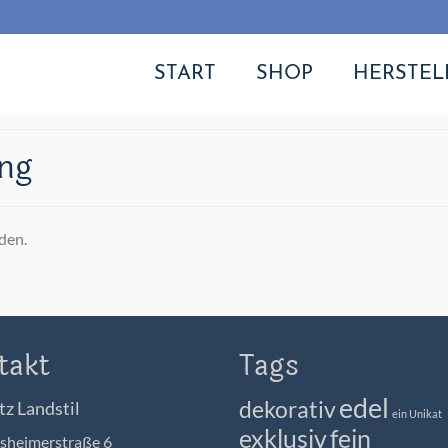
START
SHOP
HERSTEL
ang
den.
takt
Tags
edel
dekorativ
tz Landstil
ein Unikat
exklusiv
fein
heimerstraße 6