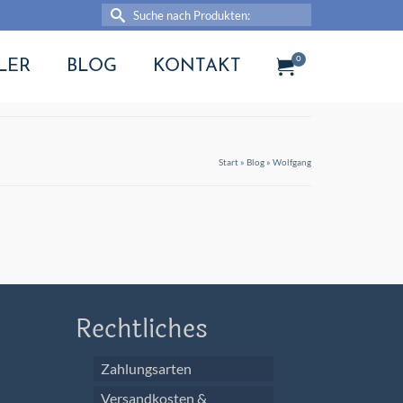
Suche
nach:
0
LER
BLOG
KONTAKT
Start
»
Blog
»
Wolfgang
Rechtliches
Zahlungsarten
Versandkosten &