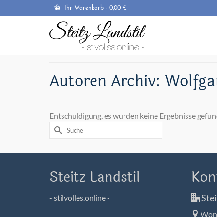
Ihr Warenkorb
-
0,00
€
Autoren Archiv: Wolfg
Entschuldigung, es wurden keine Ergebnisse gefun
Suche
nach:
Steitz Landstil
Kon
Stei
- stilvolles.online -
Wons