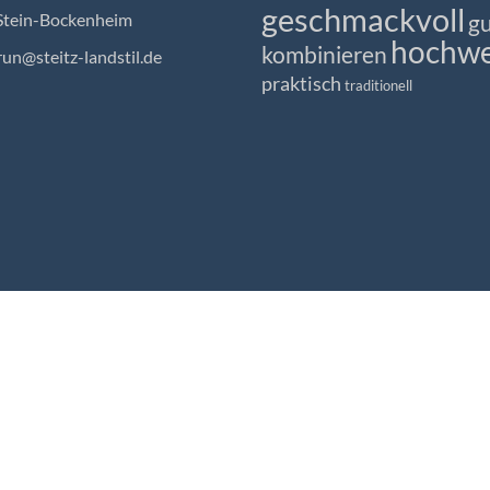
geschmackvoll
Stein-Bockenheim
gu
hochwe
kombinieren
un@steitz-landstil.de
praktisch
traditionell