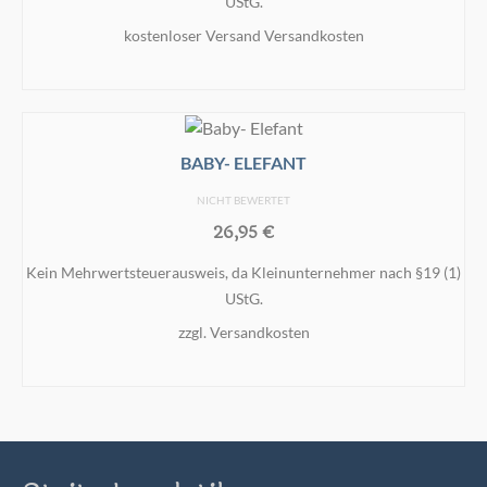
UStG.
kostenloser Versand
Versandkosten
IN DEN WARENKORB
BABY- ELEFANT
NICHT BEWERTET
26,95
€
Kein Mehrwertsteuerausweis, da Kleinunternehmer nach §19 (1)
UStG.
zzgl.
Versandkosten
IN DEN WARENKORB