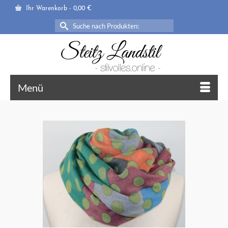
Ihr Warenkorb
-
0,00
€
Suche
nach:
Menü