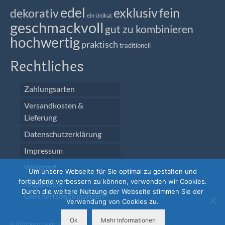
edel
exklusiv
fein
dekorativ
ein Unikat
geschmackvoll
gut zu kombinieren
hochwertig
praktisch
traditionell
Rechtliches
Zahlungsarten
Versandkosten &
Lieferung
Datenschutzerklärung
Impressum
Widerruf
Um unsere Webseite für Sie optimal zu gestalten und
fortlaufend verbessern zu können, verwenden wir Cookies.
Allgemeine
Durch die weitere Nutzung der Webseite stimmen Sie der
Geschäftsbedingungen
Verwendung von Cookies zu.
Ok
Mehr Informationen
© 2026 Steitz Landstil