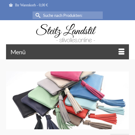
Ihr Warenkorb
-
0,00
€
Suche
nach:
Menü