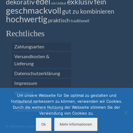
edel
exklusiv
fein
dekorativ
ein Unikat
geschmackvoll
gut zu kombinieren
hochwertig
praktisch
traditionell
Rechtliches
Zahlungsarten
Versandkosten &
Lieferung
Datenschutzerklärung
Impressum
Widerruf
Um unsere Webseite für Sie optimal zu gestalten und
fortlaufend verbessern zu können, verwenden wir Cookies.
Allgemeine
Durch die weitere Nutzung der Webseite stimmen Sie der
Geschäftsbedingungen
Verwendung von Cookies zu.
Ok
Mehr Informationen
© 2026 Steitz Landstil