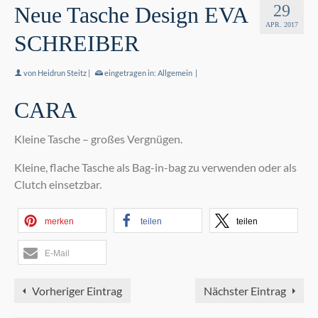
29
Neue Tasche Design EVA
APR. 2017
SCHREIBER
von
Heidrun Steitz
|
eingetragen in:
Allgemein
|
CARA
Kleine Tasche – großes Vergnügen.
Kleine, flache Tasche als Bag-in-bag zu verwenden oder als
Clutch einsetzbar.
merken
teilen
teilen
E-Mail
Vorheriger Eintrag
Nächster Eintrag